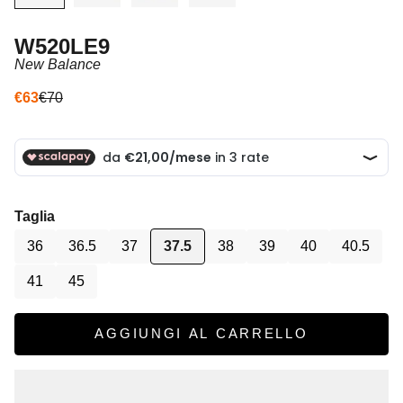
W520LE9
New Balance
Prezzo scontato
Prezzo
€63
€70
Taglia
36
36.5
37
37.5
38
39
40
40.5
41
45
AGGIUNGI AL CARRELLO