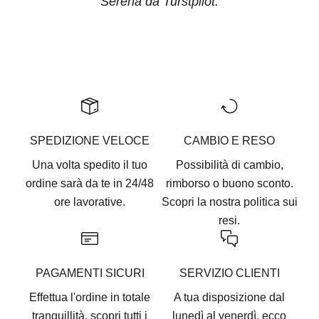
Serena da Turstpilot.
Vai all'articolo 1
Vai all'articolo 2
Vai all'articolo 3
Vai all'articolo 4
Vai all'articolo 5
SPEDIZIONE VELOCE
CAMBIO E RESO
Una volta spedito il tuo
Possibilità di cambio,
ordine sarà da te in 24/48
rimborso o buono sconto.
ore lavorative.
Scopri la nostra
politica sui
resi.
PAGAMENTI SICURI
SERVIZIO CLIENTI
Effettua l'ordine in totale
A tua disposizione dal
tranquillità, scopri tutti i
lunedì al venerdì, ecco