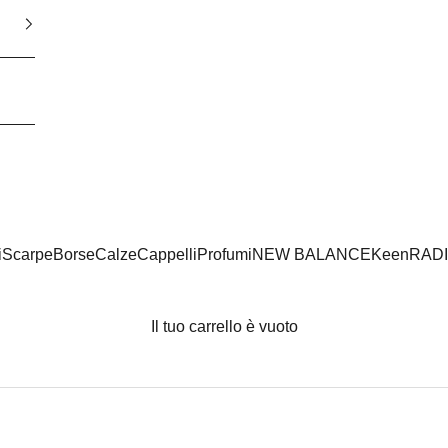
i
Scarpe
Borse
Calze
Cappelli
Profumi
NEW BALANCE
Keen
RAD
Il tuo carrello è vuoto
NEW