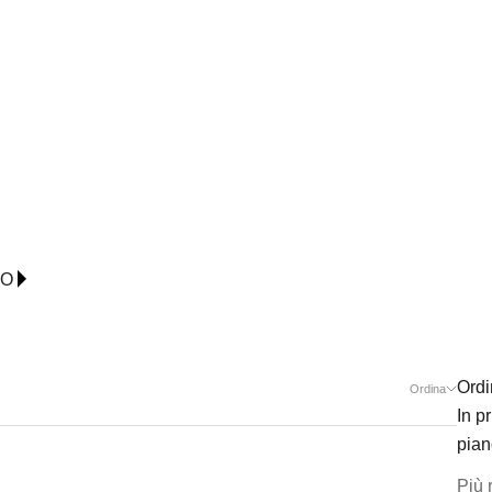
IO
Ordi
Ordina
In p
pian
Più 
NEW