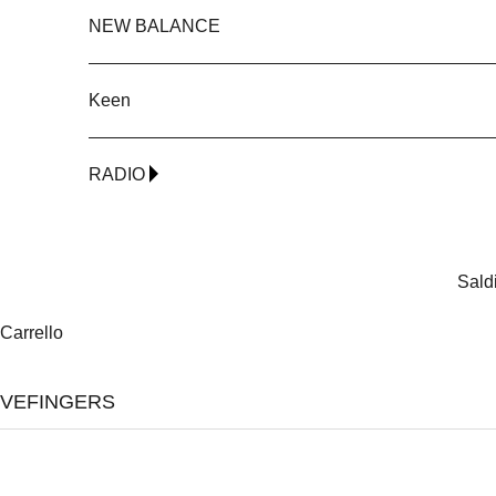
NEW BALANCE
Keen
RADIO
Sald
Carrello
IVEFINGERS
NEW
NEW