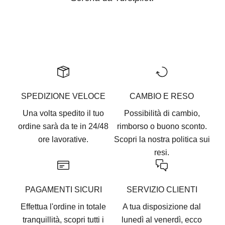
Vai all'articolo 1
Vai all'articolo 2
Vai all'articolo 3
Vai all'articolo 4
Vai all'articolo 5
SPEDIZIONE VELOCE
CAMBIO E RESO
Una volta spedito il tuo
Possibilità di cambio,
ordine sarà da te in 24/48
rimborso o buono sconto.
ore lavorative.
Scopri la nostra
politica sui
resi.
PAGAMENTI SICURI
SERVIZIO CLIENTI
Effettua l'ordine in totale
A tua disposizione dal
tranquillità, scopri tutti i
lunedì al venerdì, ecco