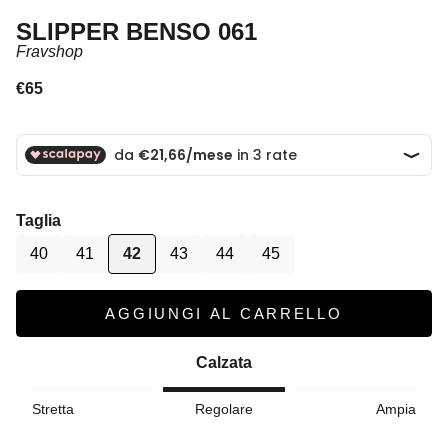
SLIPPER BENSO 061
Fravshop
Prezzo scontato
€65
Taglia
40
41
42
43
44
45
AGGIUNGI AL CARRELLO
Calzata
Stretta
Regolare
Ampia