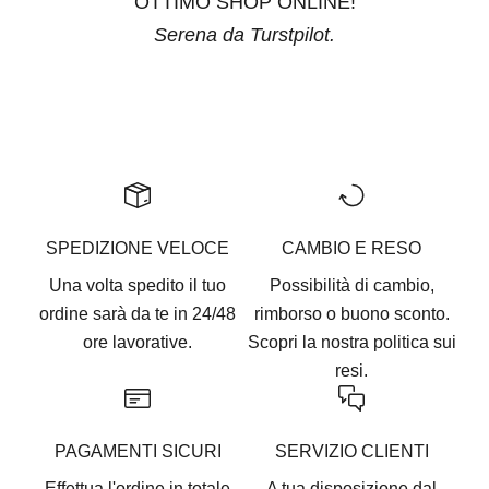
OTTIMO SHOP ONLINE!
Serena da Turstpilot.
Vai all'articolo 1
Vai all'articolo 2
Vai all'articolo 3
Vai all'articolo 4
Vai all'articolo 5
SPEDIZIONE VELOCE
CAMBIO E RESO
Una volta spedito il tuo
Possibilità di cambio,
ordine sarà da te in 24/48
rimborso o buono sconto.
ore lavorative.
Scopri la nostra
politica sui
resi.
PAGAMENTI SICURI
SERVIZIO CLIENTI
Effettua l'ordine in totale
A tua disposizione dal