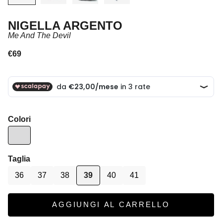
NIGELLA ARGENTO
Me And The Devil
Prezzo scontato
€69
Colori
Taglia
36
37
38
39
40
41
AGGIUNGI AL CARRELLO