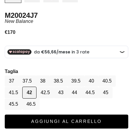
M20024J7
New Balance
Prezzo scontato
€170
Taglia
37
37.5
38
38.5
39.5
40
40.5
41.5
42
42.5
43
44
44.5
45
45.5
46.5
AGGIUNGI AL CARRELLO