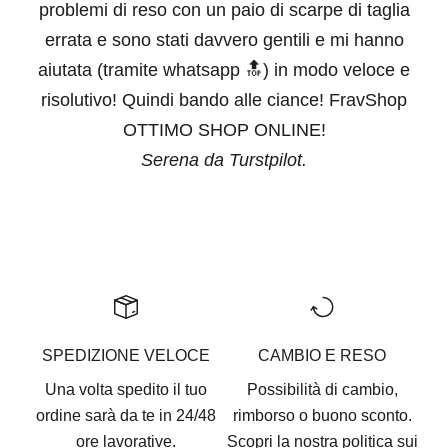
problemi di reso con un paio di scarpe di taglia
errata e sono stati davvero gentili e mi hanno
aiutata (tramite whatsapp 🔝) in modo veloce e
risolutivo! Quindi bando alle ciance! FravShop
OTTIMO SHOP ONLINE!
Serena da Turstpilot.
Vai all'articolo 1
Vai all'articolo 2
Vai all'articolo 3
Vai all'articolo 4
Vai all'articolo 5
SPEDIZIONE VELOCE
CAMBIO E RESO
Una volta spedito il tuo
Possibilità di cambio,
ordine sarà da te in 24/48
rimborso o buono sconto.
ore lavorative.
Scopri la nostra
politica sui