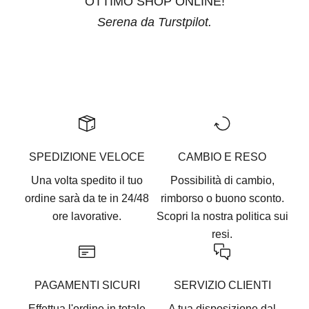
OTTIMO SHOP ONLINE!
Serena da Turstpilot.
Vai all'articolo 1
Vai all'articolo 2
Vai all'articolo 3
Vai all'articolo 4
Vai all'articolo 5
SPEDIZIONE VELOCE
CAMBIO E RESO
Una volta spedito il tuo
Possibilità di cambio,
ordine sarà da te in 24/48
rimborso o buono sconto.
ore lavorative.
Scopri la nostra
politica sui
resi.
PAGAMENTI SICURI
SERVIZIO CLIENTI
Effettua l'ordine in totale
A tua disposizione dal