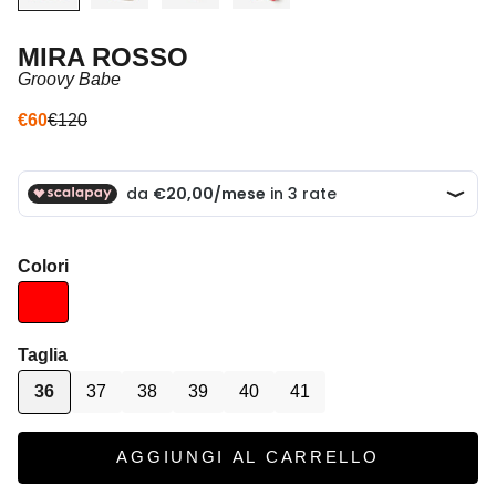
MIRA ROSSO
Groovy Babe
Prezzo scontato
Prezzo
€60
€120
Colori
Taglia
36
37
38
39
40
41
AGGIUNGI AL CARRELLO