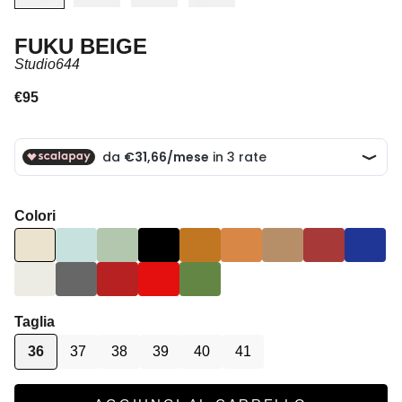
FUKU BEIGE
Studio644
Prezzo scontato
€95
Colori
Taglia
36
37
38
39
40
41