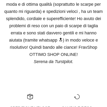
moda e di ottima qualità (soprattutto le scarpe per
quanto mi riguarda) e spedizioni veloci , ha un team
splendido, cordiale e superefficiente! Ho avuto dei
problemi di reso con un paio di scarpe di taglia
errata e sono stati davvero gentili e mi hanno
aiutata (tramite whatsapp 🔝) in modo veloce e
risolutivo! Quindi bando alle ciance! FravShop
OTTIMO SHOP ONLINE!
Serena da Turstpilot.
Vai all'articolo 1
Vai all'articolo 2
Vai all'articolo 3
Vai all'articolo 4
Vai all'articolo 5