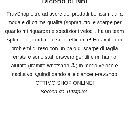
Dicono di Noi
FravShop oltre ad avere dei prodotti bellissimi, alla
moda e di ottima qualità (soprattutto le scarpe per
quanto mi riguarda) e spedizioni veloci , ha un team
splendido, cordiale e superefficiente! Ho avuto dei
problemi di reso con un paio di scarpe di taglia
errata e sono stati davvero gentili e mi hanno
aiutata (tramite whatsapp 🔝) in modo veloce e
risolutivo! Quindi bando alle ciance! FravShop
OTTIMO SHOP ONLINE!
Serena da Turstpilot.
Vai all'articolo 1
Vai all'articolo 2
Vai all'articolo 3
Vai all'articolo 4
Vai all'articolo 5