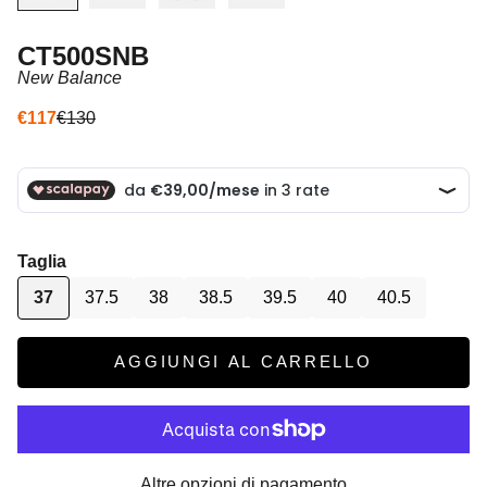
CT500SNB
New Balance
Prezzo scontato
Prezzo
€117
€130
Taglia
37
37.5
38
38.5
39.5
40
40.5
AGGIUNGI AL CARRELLO
Altre opzioni di pagamento