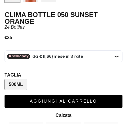
CLIMA BOTTLE 050 SUNSET
ORANGE
24 Bottles
Prezzo scontato
€35
TAGLIA
500ML
AGGIUNGI AL CARRELLO
Calzata