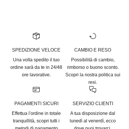
Vai all'articolo 1
Vai all'articolo 2
Vai all'articolo 3
Vai all'articolo 4
Vai all'articolo 5
SPEDIZIONE VELOCE
CAMBIO E RESO
Una volta spedito il tuo
Possibilità di cambio,
ordine sarà da te in 24/48
rimborso o buono sconto.
ore lavorative.
Scopri la nostra
politica sui
resi.
PAGAMENTI SICURI
SERVIZIO CLIENTI
Effettua l'ordine in totale
A tua disposizione dal
tranquillità, scopri tutti i
lunedì al venerdì, ecco
metodi di pagamento
dove puoi trovarci
.