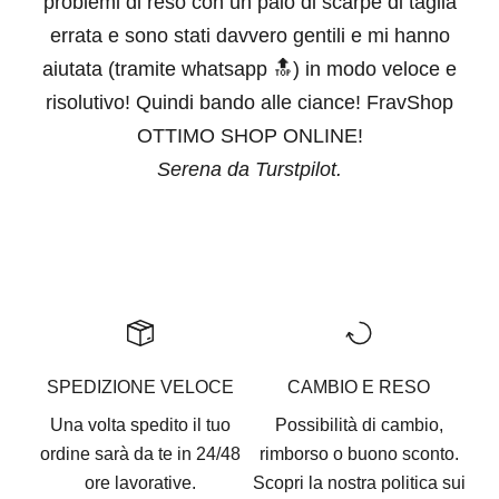
problemi di reso con un paio di scarpe di taglia
errata e sono stati davvero gentili e mi hanno
aiutata (tramite whatsapp 🔝) in modo veloce e
risolutivo! Quindi bando alle ciance! FravShop
OTTIMO SHOP ONLINE!
Serena da Turstpilot.
Vai all'articolo 1
Vai all'articolo 2
Vai all'articolo 3
Vai all'articolo 4
Vai all'articolo 5
SPEDIZIONE VELOCE
CAMBIO E RESO
Una volta spedito il tuo
Possibilità di cambio,
ordine sarà da te in 24/48
rimborso o buono sconto.
ore lavorative.
Scopri la nostra
politica sui