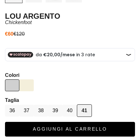
LOU ARGENTO
Chickenfoot
Prezzo scontato
Prezzo
€60
€120
Colori
Taglia
36
37
38
39
40
41
AGGIUNGI AL CARRELLO