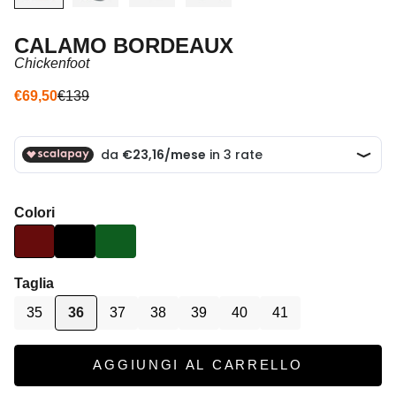
CALAMO BORDEAUX
Chickenfoot
Prezzo scontato
Prezzo
€69,50
€139
Colori
Taglia
35
36
37
38
39
40
41
AGGIUNGI AL CARRELLO