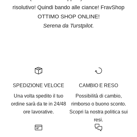
risolutivo! Quindi bando alle ciance! FravShop
OTTIMO SHOP ONLINE!
Serena da Turstpilot.
Vai all'articolo 1
Vai all'articolo 2
Vai all'articolo 3
Vai all'articolo 4
Vai all'articolo 5
SPEDIZIONE VELOCE
CAMBIO E RESO
Una volta spedito il tuo
Possibilità di cambio,
ordine sarà da te in 24/48
rimborso o buono sconto.
ore lavorative.
Scopri la nostra
politica sui
resi.