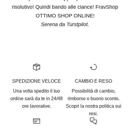
risolutivo! Quindi bando alle ciance! FravShop
OTTIMO SHOP ONLINE!
Serena da Turstpilot.
Vai all'articolo 1
Vai all'articolo 2
Vai all'articolo 3
Vai all'articolo 4
Vai all'articolo 5
SPEDIZIONE VELOCE
CAMBIO E RESO
Una volta spedito il tuo
Possibilità di cambio,
ordine sarà da te in 24/48
rimborso o buono sconto.
ore lavorative.
Scopri la nostra
politica sui
resi.