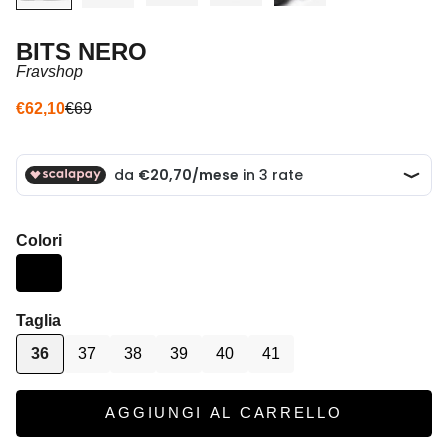
BITS NERO
Fravshop
Prezzo scontato
Prezzo
€62,10
€69
Colori
Taglia
36
37
38
39
40
41
AGGIUNGI AL CARRELLO