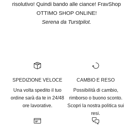
risolutivo! Quindi bando alle ciance! FravShop
OTTIMO SHOP ONLINE!
Serena da Turstpilot.
Vai all'articolo 1
Vai all'articolo 2
Vai all'articolo 3
Vai all'articolo 4
Vai all'articolo 5
SPEDIZIONE VELOCE
CAMBIO E RESO
Una volta spedito il tuo
Possibilità di cambio,
ordine sarà da te in 24/48
rimborso o buono sconto.
ore lavorative.
Scopri la nostra
politica sui
resi.