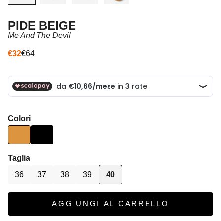
PIDE BEIGE
Me And The Devil
Prezzo scontato
Prezzo
€32
€64
Colori
Taglia
36
37
38
39
40
AGGIUNGI AL CARRELLO