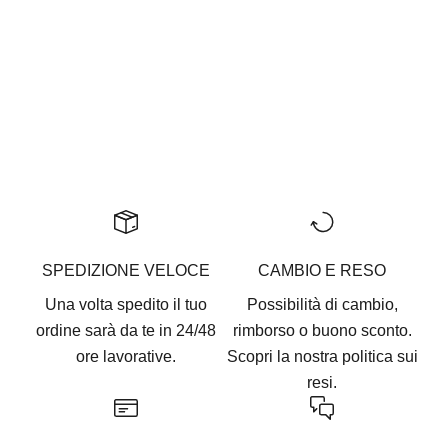
23 BIANCO
DOLMA PISTACCHIO
Me And The Devil
Me And The Devil
Prezzo scontato
Prezzo
Prezzo scontato
€67,50
€135
€39
SPEDIZIONE VELOCE
CAMBIO E RESO
Una volta spedito il tuo
Possibilità di cambio,
ordine sarà da te in 24/48
rimborso o buono sconto.
ore lavorative.
Scopri la nostra
politica sui
resi.