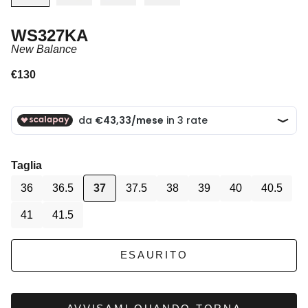
WS327KA
New Balance
Prezzo scontato
€130
Taglia
36
36.5
37
37.5
38
39
40
40.5
41
41.5
ESAURITO