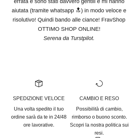
errata e sono stati davvero gentili e mi hanno
aiutata (tramite whatsapp 🔝) in modo veloce e
risolutivo! Quindi bando alle ciance! FravShop
OTTIMO SHOP ONLINE!
Serena da Turstpilot.
Vai all'articolo 1
Vai all'articolo 2
Vai all'articolo 3
Vai all'articolo 4
Vai all'articolo 5
SPEDIZIONE VELOCE
CAMBIO E RESO
Una volta spedito il tuo
Possibilità di cambio,
ordine sarà da te in 24/48
rimborso o buono sconto.
ore lavorative.
Scopri la nostra
politica sui
resi.