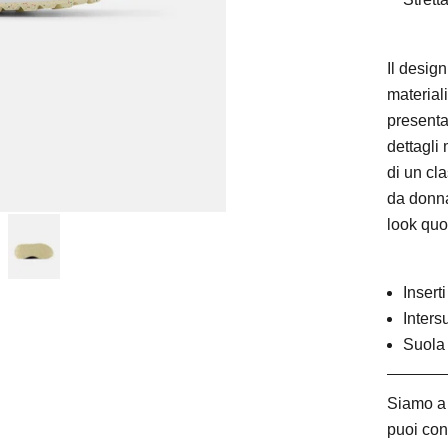
Il desig
materiali
presenta
dettagli
di un cl
da donna
look quo
Insert
Inters
Suola 
Siamo a 
puoi con