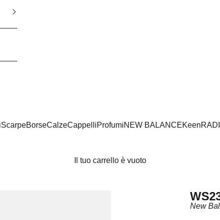
i
Scarpe
Borse
Calze
Cappelli
Profumi
NEW BALANCE
Keen
RAD
Il tuo carrello è vuoto
WS2
New Ba