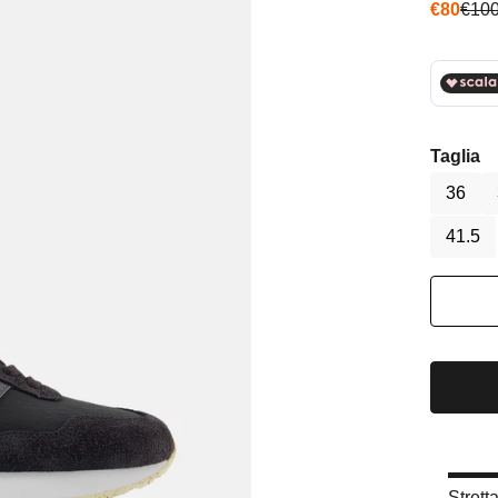
Prezzo 
Prez
€80
€10
Taglia
36
41.5
Strett