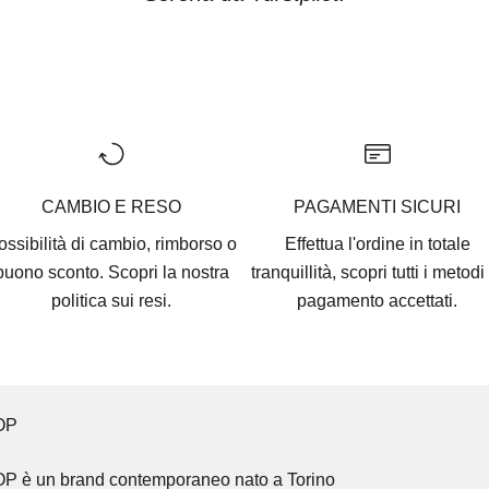
Vai all'articolo 1
Vai all'articolo 2
Vai all'articolo 3
Vai all'articolo 4
Vai all'articolo 5
CAMBIO E RESO
PAGAMENTI SICURI
ossibilità di cambio, rimborso o
Effettua l'ordine in totale
buono sconto. Scopri la nostra
tranquillità, scopri tutti i
metodi 
politica sui resi.
pagamento accettati
.
OP
OP
è un brand contemporaneo nato a Torino