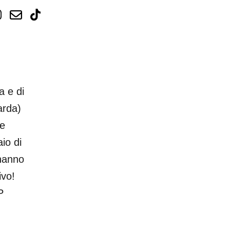
a e di
arda)
 e
io di
 hanno
ivo!
P