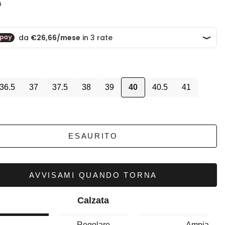
scontato
zo
0
36.5
37
37.5
38
39
40
40.5
41
ESAURITO
AVVISAMI QUANDO TORNA
Calzata
a
Regolare
Ampia