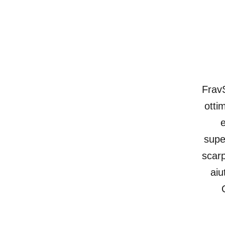
FravS
otti
e
supe
scarp
aiu