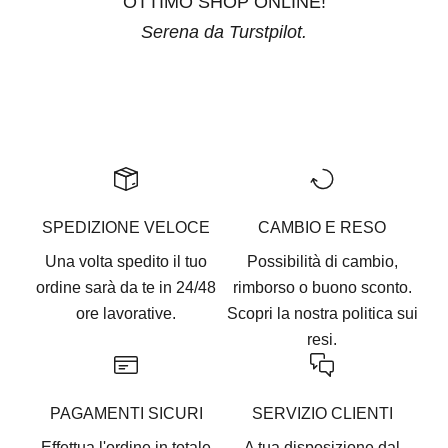
OTTIMO SHOP ONLINE!
Serena da Turstpilot.
Vai all'articolo 1
Vai all'articolo 2
Vai all'articolo 3
Vai all'articolo 4
Vai all'articolo 5
SPEDIZIONE VELOCE
CAMBIO E RESO
Una volta spedito il tuo
Possibilità di cambio,
ordine sarà da te in 24/48
rimborso o buono sconto.
ore lavorative.
Scopri la nostra
politica sui
resi.
PAGAMENTI SICURI
SERVIZIO CLIENTI
Effettua l'ordine in totale
A tua disposizione dal