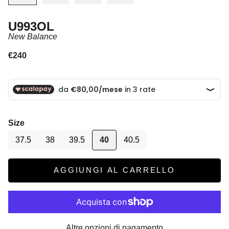
U993OL
New Balance
Prezzo scontato
€240
Size
37.5
38
39.5
40
40.5
AGGIUNGI AL CARRELLO
Altre opzioni di pagamento