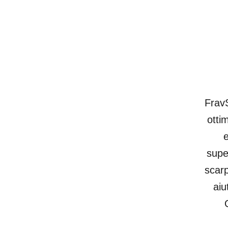
FravS
otti
e
supe
scarp
aiu