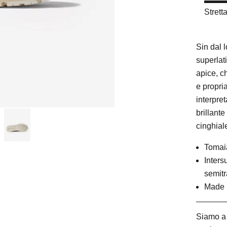
Strett
Sin dal 
superlat
apice, c
e propri
interpret
brillant
cinghiale
Tomaia
Inter
semitr
Made 
Siamo a 