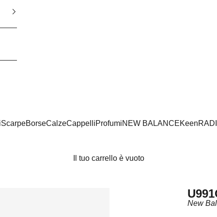
i
Scarpe
Borse
Calze
Cappelli
Profumi
NEW BALANCE
Keen
RAD
Il tuo carrello è vuoto
U99
New Ba