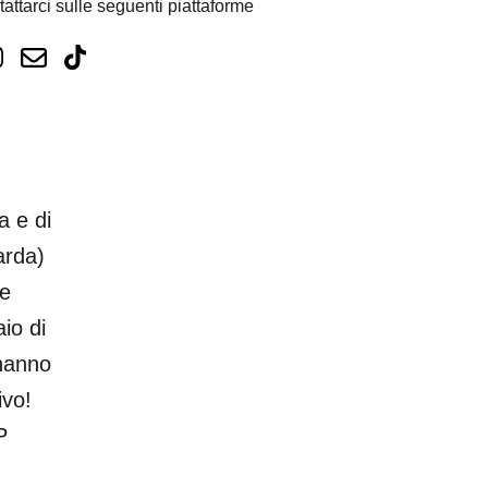
tattarci sulle seguenti piattaforme
a e di
arda)
 e
io di
 hanno
ivo!
P