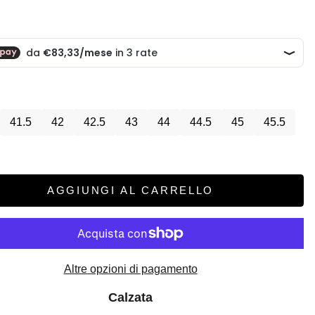
scontato
41.5
42
42.5
43
44
44.5
45
45.5
AGGIUNGI AL CARRELLO
Altre opzioni di pagamento
Calzata