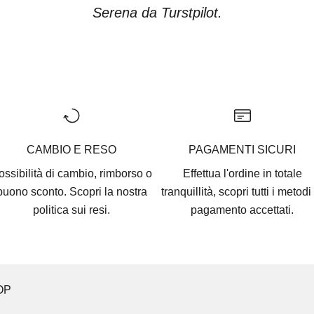
Serena da Turstpilot.
Vai all'articolo 1
Vai all'articolo 2
Vai all'articolo 3
Vai all'articolo 4
Vai all'articolo 5
CAMBIO E RESO
PAGAMENTI SICURI
ossibilità di cambio, rimborso o
Effettua l'ordine in totale
buono sconto. Scopri la nostra
tranquillità, scopri tutti i
metodi 
politica sui resi.
pagamento accettati
.
OP