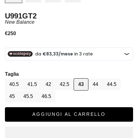
U991GT2
New Balance
Prezzo scontato
€250
Taglia
40.5
41.5
42
42.5
43
44
44.5
45
45.5
46.5
AGGIUNGI AL CARRELLO