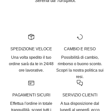
Serena da Turstpilot.
Vai all'articolo 1
Vai all'articolo 2
Vai all'articolo 3
Vai all'articolo 4
Vai all'articolo 5
SPEDIZIONE VELOCE
CAMBIO E RESO
Una volta spedito il tuo
Possibilità di cambio,
ordine sarà da te in 24/48
rimborso o buono sconto.
ore lavorative.
Scopri la nostra
politica sui
resi.
PAGAMENTI SICURI
SERVIZIO CLIENTI
Effettua l'ordine in totale
A tua disposizione dal
tranquillità, scopri tutti i
lunedì al venerdì, ecco