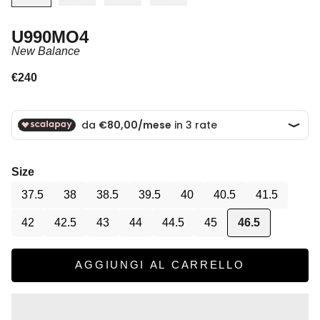
U990MO4
New Balance
Prezzo scontato
€240
Size
37.5
38
38.5
39.5
40
40.5
41.5
42
42.5
43
44
44.5
45
46.5
AGGIUNGI AL CARRELLO