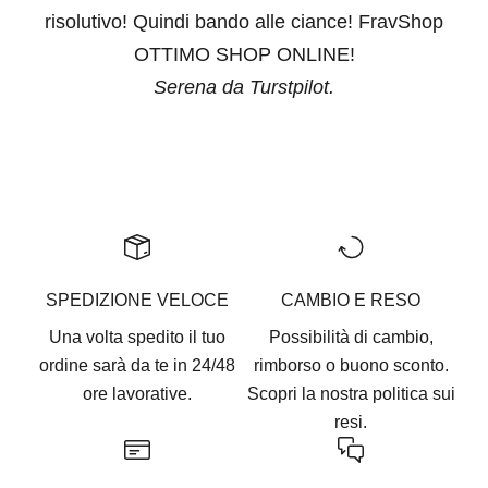
risolutivo! Quindi bando alle ciance! FravShop
OTTIMO SHOP ONLINE!
Serena da Turstpilot.
Vai all'articolo 1
Vai all'articolo 2
Vai all'articolo 3
Vai all'articolo 4
Vai all'articolo 5
SPEDIZIONE VELOCE
CAMBIO E RESO
Una volta spedito il tuo
Possibilità di cambio,
ordine sarà da te in 24/48
rimborso o buono sconto.
ore lavorative.
Scopri la nostra
politica sui
resi.