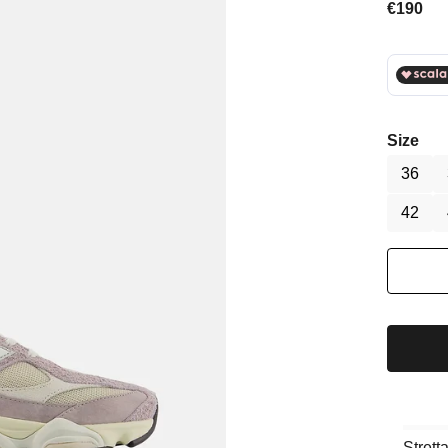
Prezzo 
€190
Size
36
42
Strett