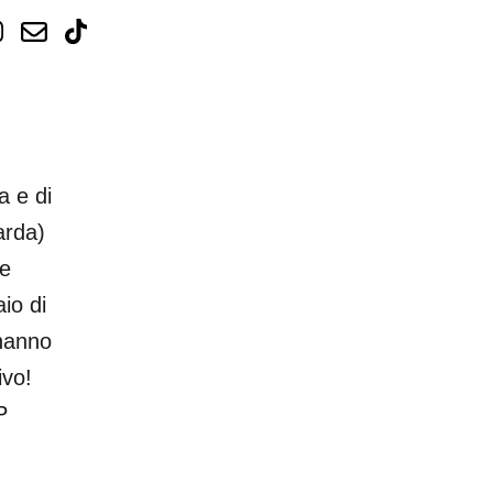
a e di
arda)
 e
io di
 hanno
ivo!
P