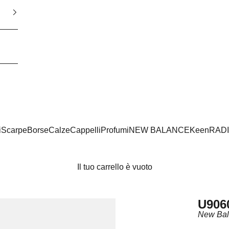
i
Scarpe
Borse
Calze
Cappelli
Profumi
NEW BALANCE
Keen
RAD
Il tuo carrello è vuoto
U906
New Ba