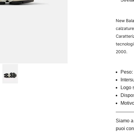
New Balan
calzature
Caratteri
tecnologi
2000.
Peso:
Inter
Logo s
Dispos
Motivo
Siamo a 
puoi con