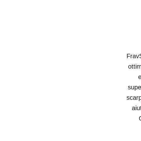
FravS
otti
e
supe
scarp
aiu