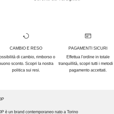
Vai all'articolo 1
Vai all'articolo 2
Vai all'articolo 3
Vai all'articolo 4
Vai all'articolo 5
CAMBIO E RESO
PAGAMENTI SICURI
ossibilità di cambio, rimborso o
Effettua l'ordine in totale
buono sconto. Scopri la nostra
tranquillità, scopri tutti i
metodi 
politica sui resi.
pagamento accettati
.
OP
OP
è un brand contemporaneo nato a Torino