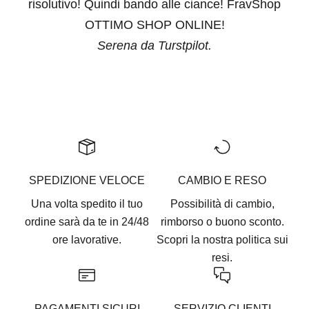
risolutivo! Quindi bando alle ciance! FravShop
OTTIMO SHOP ONLINE!
Serena da Turstpilot.
Vai all'articolo 1
Vai all'articolo 2
Vai all'articolo 3
Vai all'articolo 4
Vai all'articolo 5
SPEDIZIONE VELOCE
CAMBIO E RESO
Una volta spedito il tuo
Possibilità di cambio,
ordine sarà da te in 24/48
rimborso o buono sconto.
ore lavorative.
Scopri la nostra
politica sui
resi.
PAGAMENTI SICURI
SERVIZIO CLIENTI