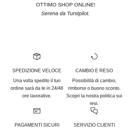
OTTIMO SHOP ONLINE!
Serena da Turstpilot.
Vai all'articolo 1
Vai all'articolo 2
Vai all'articolo 3
Vai all'articolo 4
Vai all'articolo 5
SPEDIZIONE VELOCE
CAMBIO E RESO
Una volta spedito il tuo
Possibilità di cambio,
ordine sarà da te in 24/48
rimborso o buono sconto.
ore lavorative.
Scopri la nostra
politica sui
resi.
PAGAMENTI SICURI
SERVIZIO CLIENTI