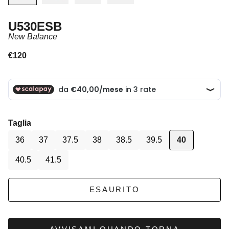
U530ESB
New Balance
Prezzo scontato
€120
Taglia
36
37
37.5
38
38.5
39.5
40
40.5
41.5
ESAURITO