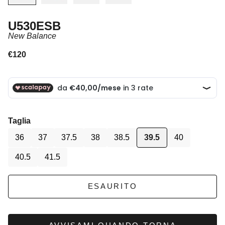
U530ESB
New Balance
Prezzo scontato
€120
Taglia
36
37
37.5
38
38.5
39.5
40
40.5
41.5
ESAURITO