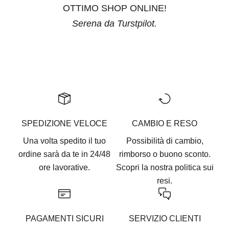
OTTIMO SHOP ONLINE!
Serena da Turstpilot.
Vai all'articolo 1
Vai all'articolo 2
Vai all'articolo 3
Vai all'articolo 4
Vai all'articolo 5
SPEDIZIONE VELOCE
CAMBIO E RESO
Una volta spedito il tuo
Possibilità di cambio,
ordine sarà da te in 24/48
rimborso o buono sconto.
ore lavorative.
Scopri la nostra
politica sui
resi.
PAGAMENTI SICURI
SERVIZIO CLIENTI