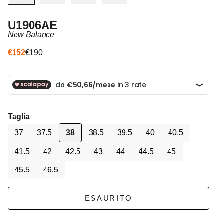
U1906AE
New Balance
Prezzo scontato
Prezzo
€152
€190
Taglia
37
37.5
38
38.5
39.5
40
40.5
41.5
42
42.5
43
44
44.5
45
45.5
46.5
ESAURITO