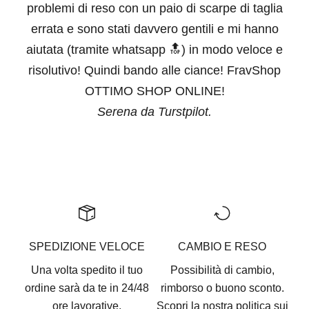
problemi di reso con un paio di scarpe di taglia
errata e sono stati davvero gentili e mi hanno
aiutata (tramite whatsapp 🔝) in modo veloce e
risolutivo! Quindi bando alle ciance! FravShop
OTTIMO SHOP ONLINE!
Serena da Turstpilot.
Vai all'articolo 1
Vai all'articolo 2
Vai all'articolo 3
Vai all'articolo 4
Vai all'articolo 5
SPEDIZIONE VELOCE
CAMBIO E RESO
Una volta spedito il tuo
Possibilità di cambio,
ordine sarà da te in 24/48
rimborso o buono sconto.
ore lavorative.
Scopri la nostra
politica sui