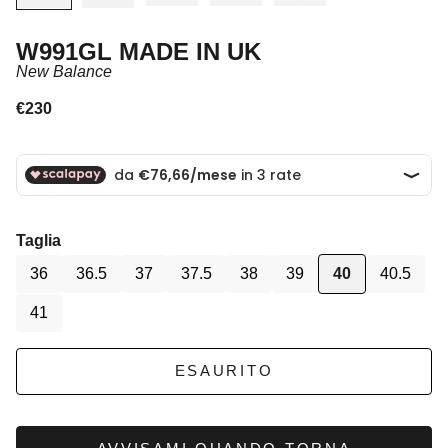
W991GL MADE IN UK
New Balance
Prezzo scontato
€230
Taglia
36
36.5
37
37.5
38
39
40
40.5
41
ESAURITO