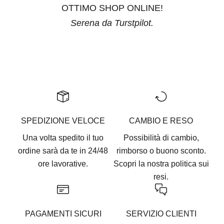
OTTIMO SHOP ONLINE!
Serena da Turstpilot.
Vai all'articolo 1
Vai all'articolo 2
Vai all'articolo 3
Vai all'articolo 4
Vai all'articolo 5
SPEDIZIONE VELOCE
CAMBIO E RESO
Una volta spedito il tuo
Possibilità di cambio,
ordine sarà da te in 24/48
rimborso o buono sconto.
ore lavorative.
Scopri la nostra
politica sui
resi.
PAGAMENTI SICURI
SERVIZIO CLIENTI