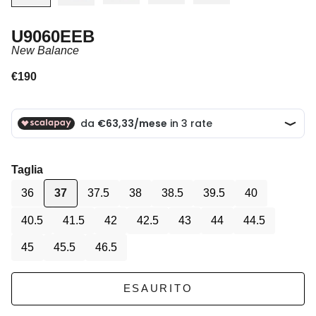
U9060EEB
New Balance
Prezzo scontato
€190
Taglia
36
37
37.5
38
38.5
39.5
40
40.5
41.5
42
42.5
43
44
44.5
45
45.5
46.5
ESAURITO