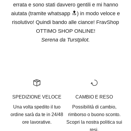
errata e sono stati davvero gentili e mi hanno
aiutata (tramite whatsapp 🔝) in modo veloce e
risolutivo! Quindi bando alle ciance! FravShop
OTTIMO SHOP ONLINE!
Serena da Turstpilot.
Vai all'articolo 1
Vai all'articolo 2
Vai all'articolo 3
Vai all'articolo 4
Vai all'articolo 5
SPEDIZIONE VELOCE
CAMBIO E RESO
Una volta spedito il tuo
Possibilità di cambio,
ordine sarà da te in 24/48
rimborso o buono sconto.
ore lavorative.
Scopri la nostra
politica sui
resi.