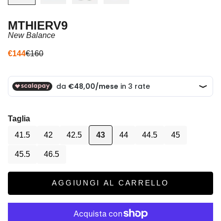
MTHIERV9
New Balance
Prezzo scontato
Prezzo
€144
€160
Taglia
41.5
42
42.5
43
44
44.5
45
45.5
46.5
AGGIUNGI AL CARRELLO