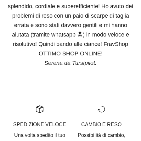
splendido, cordiale e superefficiente! Ho avuto dei
problemi di reso con un paio di scarpe di taglia
errata e sono stati davvero gentili e mi hanno
aiutata (tramite whatsapp 🔝) in modo veloce e
risolutivo! Quindi bando alle ciance! FravShop
OTTIMO SHOP ONLINE!
Serena da Turstpilot.
Vai all'articolo 1
Vai all'articolo 2
Vai all'articolo 3
Vai all'articolo 4
Vai all'articolo 5
SPEDIZIONE VELOCE
CAMBIO E RESO
Una volta spedito il tuo
Possibilità di cambio,