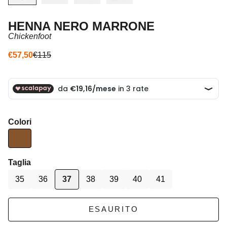
HENNA NERO MARRONE
Chickenfoot
Prezzo scontato
Prezzo
€57,50
€115
Colori
Taglia
35
36
37
38
39
40
41
ESAURITO