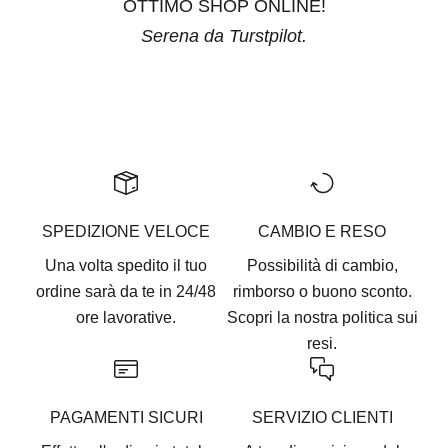
OTTIMO SHOP ONLINE!
Serena da Turstpilot.
Vai all'articolo 1
Vai all'articolo 2
Vai all'articolo 3
Vai all'articolo 4
Vai all'articolo 5
SPEDIZIONE VELOCE
CAMBIO E RESO
Una volta spedito il tuo
Possibilità di cambio,
ordine sarà da te in 24/48
rimborso o buono sconto.
ore lavorative.
Scopri la nostra
politica sui
resi.
PAGAMENTI SICURI
SERVIZIO CLIENTI