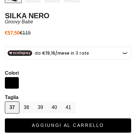
SILKA NERO
Groovy Babe
Prezzo scontato
Prezzo
€57,50
€115
Colori
Taglia
37
38
39
40
41
AGGIUNGI AL CARRELLO