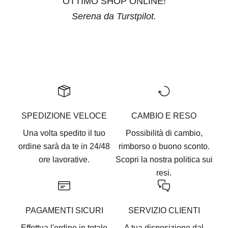
OTTIMO SHOP ONLINE!
Serena da Turstpilot.
Vai all'articolo 1
Vai all'articolo 2
Vai all'articolo 3
Vai all'articolo 4
Vai all'articolo 5
SPEDIZIONE VELOCE
CAMBIO E RESO
Una volta spedito il tuo
Possibilità di cambio,
ordine sarà da te in 24/48
rimborso o buono sconto.
ore lavorative.
Scopri la nostra
politica sui
resi.
PAGAMENTI SICURI
SERVIZIO CLIENTI
Effettua l'ordine in totale
A tua disposizione dal