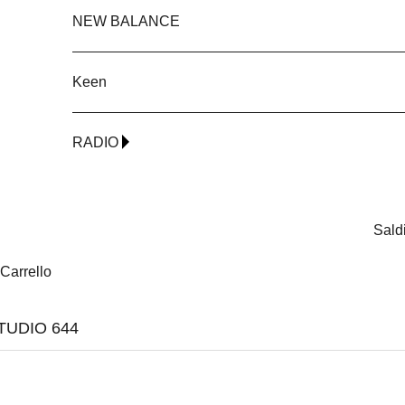
NEW BALANCE
Keen
RADIO
Sald
Carrello
TUDIO 644
NEW
NEW