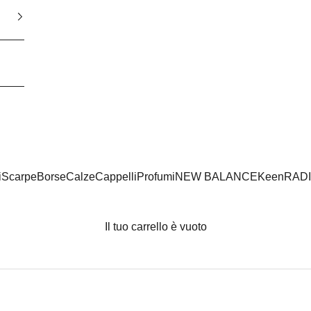
i
Scarpe
Borse
Calze
Cappelli
Profumi
NEW BALANCE
Keen
RAD
Il tuo carrello è vuoto
NEW