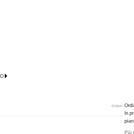
IO
Ordi
Ordina
In p
pian
Più 
FUKU BORDEAUX