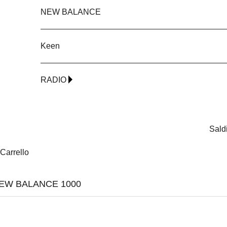
NEW BALANCE
Keen
RADIO
Sald
Carrello
EW BALANCE 1000
-30%
-30%