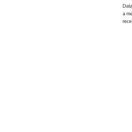
Data
a m
rece