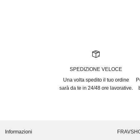
New Balance
Prezzo scontato
Prezzo
€119
€170
SPEDIZIONE VELOCE
Una volta spedito il tuo ordine
P
sarà da te in 24/48 ore lavorative.
Informazioni
FRAVSH