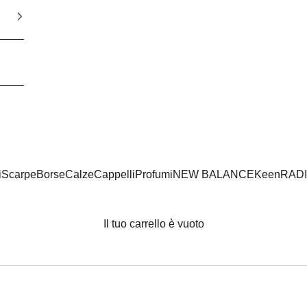
i
Scarpe
Borse
Calze
Cappelli
Profumi
NEW BALANCE
Keen
RAD
Il tuo carrello è vuoto
-30%