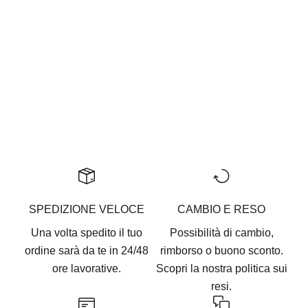
SR789 NERO
Gratitude Is A Must
Prezzo scontato
Prezzo
€105
€210
SPEDIZIONE VELOCE
CAMBIO E RESO
Una volta spedito il tuo
Possibilità di cambio,
ordine sarà da te in 24/48
rimborso o buono sconto.
ore lavorative.
Scopri la nostra
politica sui
resi.