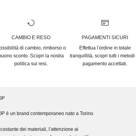
Vai all'articolo 1
Vai all'articolo 2
Vai all'articolo 3
Vai all'articolo 4
Vai all'articolo 5
CAMBIO E RESO
PAGAMENTI SICURI
ossibilità di cambio, rimborso o
Effettua l'ordine in totale
buono sconto. Scopri la nostra
tranquillità, scopri tutti i
metodi 
politica sui resi.
pagamento accettati
.
OP
OP
è un brand contemporaneo nato a Torino
costante dei materiali, l'attenzione ai