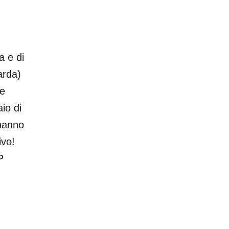
a e di
arda)
 e
io di
 hanno
ivo!
P