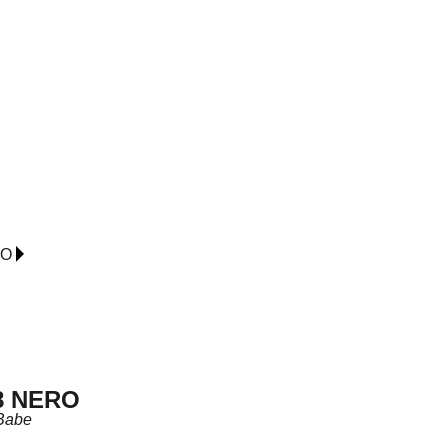
IO
8 NERO
Babe