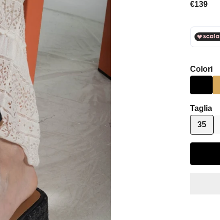
Prezzo 
€139
Colori
Taglia
35