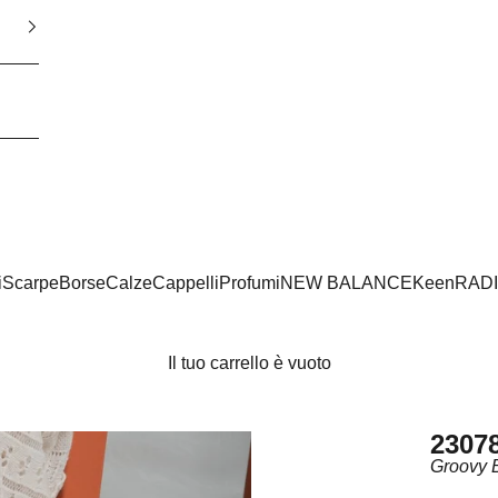
i
Scarpe
Borse
Calze
Cappelli
Profumi
NEW BALANCE
Keen
RAD
Il tuo carrello è vuoto
2307
Groovy 