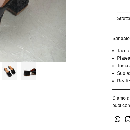
Strett
Sandalo 
Tacco:
Platea
Tomaia
Suola
Reali
Siamo a 
puoi con