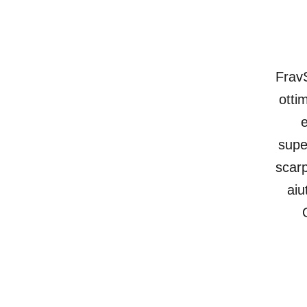
FravS
otti
e
supe
scarp
aiu