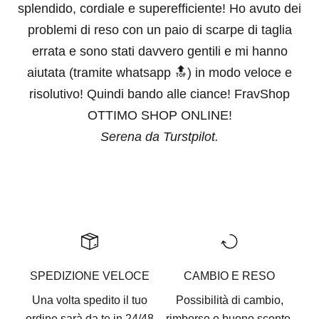
splendido, cordiale e superefficiente! Ho avuto dei
problemi di reso con un paio di scarpe di taglia
errata e sono stati davvero gentili e mi hanno
aiutata (tramite whatsapp 🔝) in modo veloce e
risolutivo! Quindi bando alle ciance! FravShop
OTTIMO SHOP ONLINE!
Serena da Turstpilot.
Vai all'articolo 1
Vai all'articolo 2
Vai all'articolo 3
Vai all'articolo 4
Vai all'articolo 5
SPEDIZIONE VELOCE
CAMBIO E RESO
Una volta spedito il tuo
Possibilità di cambio,
ordine sarà da te in 24/48
rimborso o buono sconto.