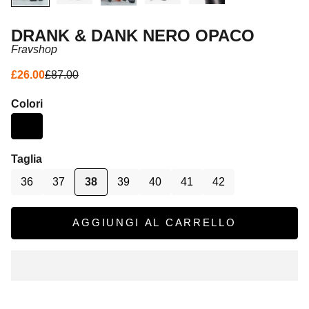
DRANK & DANK NERO OPACO
Fravshop
Prezzo scontato
Prezzo
£26.00
£87.00
Colori
Taglia
36
37
38
39
40
41
42
AGGIUNGI AL CARRELLO