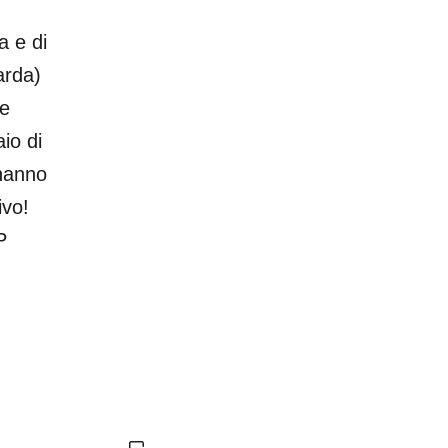
a e di
arda)
 e
io di
 hanno
ivo!
P