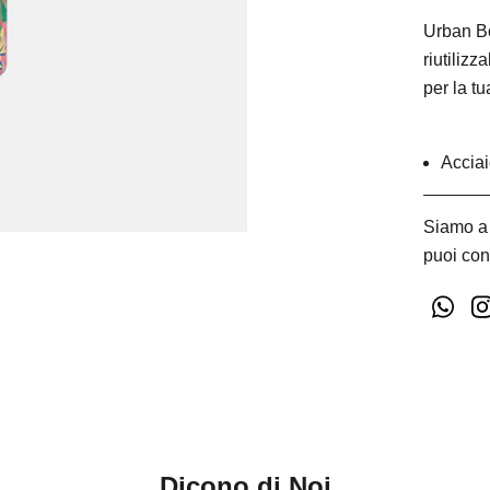
Urban Bo
riutiliz
per la t
Acciai
Siamo a 
puoi con
Dicono di Noi