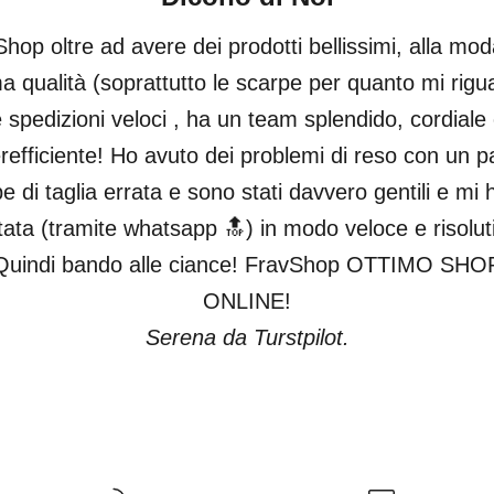
hop oltre ad avere dei prodotti bellissimi, alla mod
ma qualità (soprattutto le scarpe per quanto mi rigu
 spedizioni veloci , ha un team splendido, cordiale
refficiente! Ho avuto dei problemi di reso con un pa
e di taglia errata e sono stati davvero gentili e mi
tata (tramite whatsapp 🔝) in modo veloce e risolut
Quindi bando alle ciance! FravShop OTTIMO SHO
ONLINE!
Serena da Turstpilot.
Vai all'articolo 1
Vai all'articolo 2
Vai all'articolo 3
Vai all'articolo 4
Vai all'articolo 5