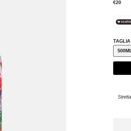
Prezzo 
€20
TAGLIA
500M
Strett