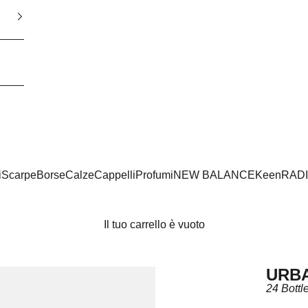
i
Scarpe
Borse
Calze
Cappelli
Profumi
NEW BALANCE
Keen
RAD
Il tuo carrello è vuoto
URBA
24 Bottl