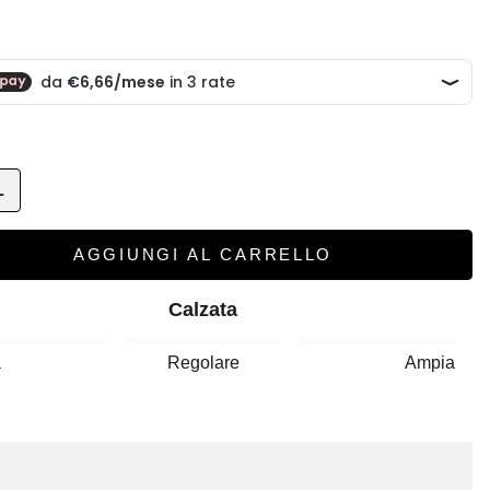
scontato
L
AGGIUNGI AL CARRELLO
Calzata
a
Regolare
Ampia