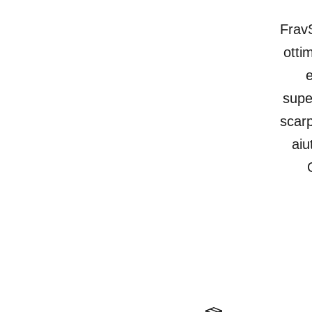
FravS
otti
e
supe
scarp
aiu