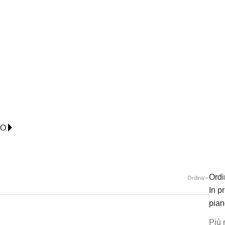
IO
Ordi
Ordina
In p
pian
Più 
NEW