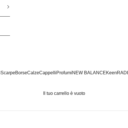
i
Scarpe
Borse
Calze
Cappelli
Profumi
NEW BALANCE
Keen
RAD
Il tuo carrello è vuoto
NEW