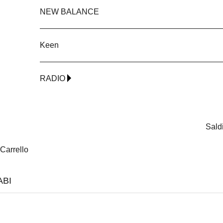
NEW BALANCE
Keen
RADIO
Sald
Carrello
ABI
NEW
NEW