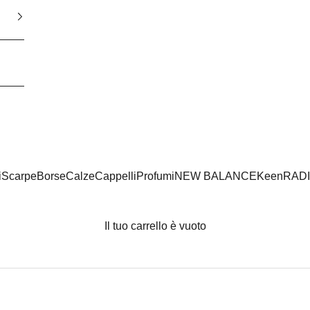
i
Scarpe
Borse
Calze
Cappelli
Profumi
NEW BALANCE
Keen
RAD
Il tuo carrello è vuoto
NEW