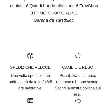
risolutivo! Quindi bando alle ciance! FravShop
OTTIMO SHOP ONLINE!
Serena da Turstpilot.
Vai all'articolo 1
Vai all'articolo 2
Vai all'articolo 3
Vai all'articolo 4
Vai all'articolo 5
SPEDIZIONE VELOCE
CAMBIO E RESO
Una volta spedito il tuo
Possibilità di cambio,
ordine sarà da te in 24/48
rimborso o buono sconto.
ore lavorative.
Scopri la nostra
politica sui
resi.