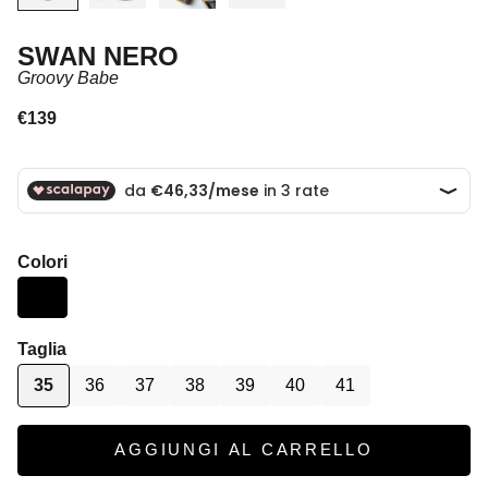
SWAN NERO
Groovy Babe
Prezzo scontato
€139
Colori
Taglia
35
36
37
38
39
40
41
AGGIUNGI AL CARRELLO