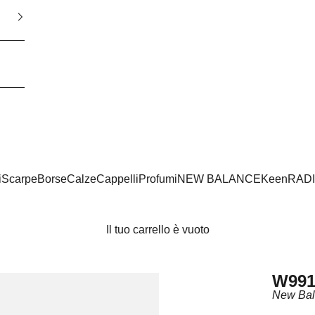
i
Scarpe
Borse
Calze
Cappelli
Profumi
NEW BALANCE
Keen
RAD
Il tuo carrello è vuoto
W991
New Ba