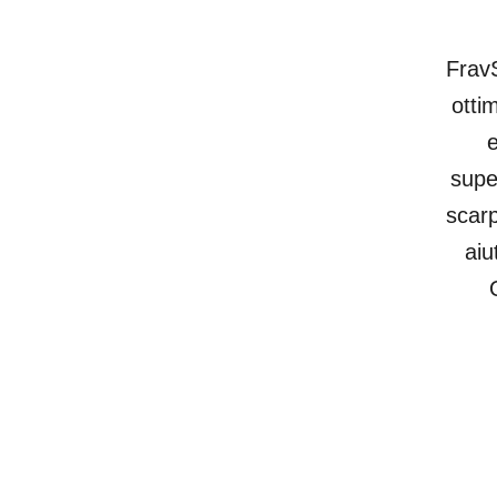
FravS
otti
e
supe
scarp
aiu