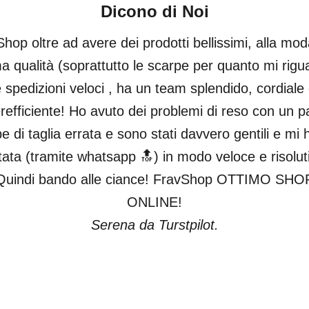
Dicono di Noi
hop oltre ad avere dei prodotti bellissimi, alla mod
ma qualità (soprattutto le scarpe per quanto mi rigu
 spedizioni veloci , ha un team splendido, cordiale
refficiente! Ho avuto dei problemi di reso con un pa
e di taglia errata e sono stati davvero gentili e mi
tata (tramite whatsapp 🔝) in modo veloce e risolut
Quindi bando alle ciance! FravShop OTTIMO SHO
ONLINE!
Serena da Turstpilot.
Vai all'articolo 1
Vai all'articolo 2
Vai all'articolo 3
Vai all'articolo 4
Vai all'articolo 5