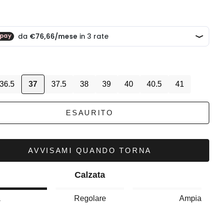
scontato
36.5
37
37.5
38
39
40
40.5
41
ESAURITO
AVVISAMI QUANDO TORNA
Calzata
a
Regolare
Ampia