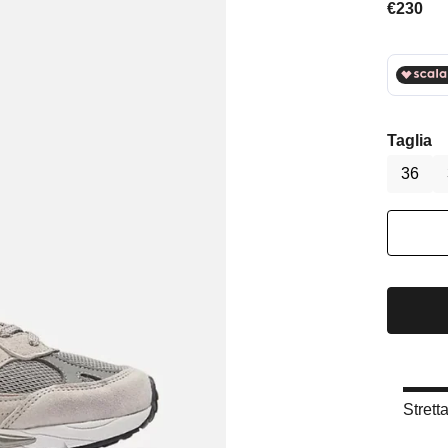
Prezzo 
€230
Taglia
36
Strett