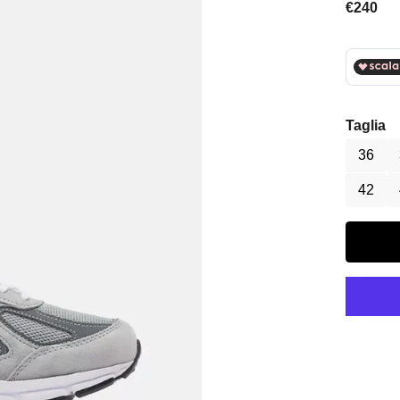
Prezzo 
€240
Taglia
36
42