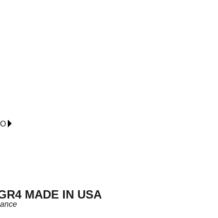
IO
GR4 MADE IN USA
lance