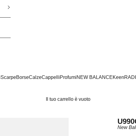
i
Scarpe
Borse
Calze
Cappelli
Profumi
NEW BALANCE
Keen
RAD
Il tuo carrello è vuoto
U990
New Ba