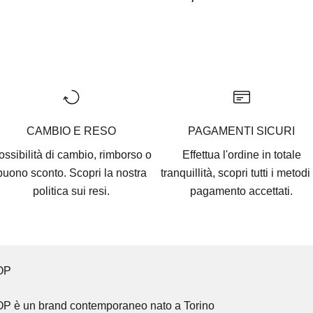
Vai all'articolo 1
Vai all'articolo 2
Vai all'articolo 3
Vai all'articolo 4
Vai all'articolo 5
CAMBIO E RESO
PAGAMENTI SICURI
ossibilità di cambio, rimborso o
Effettua l'ordine in totale
buono sconto. Scopri la nostra
tranquillità, scopri tutti i
metodi 
politica sui resi.
pagamento accettati
.
OP
OP
è un brand contemporaneo nato a Torino