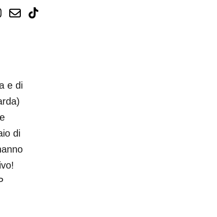
a e di
arda)
 e
io di
 hanno
ivo!
P