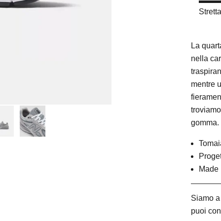
Strett
La quart
nella ca
traspira
mentre u
fieramen
troviamo
gomma.
Tomaia
Proget
Made 
Siamo a 
puoi con