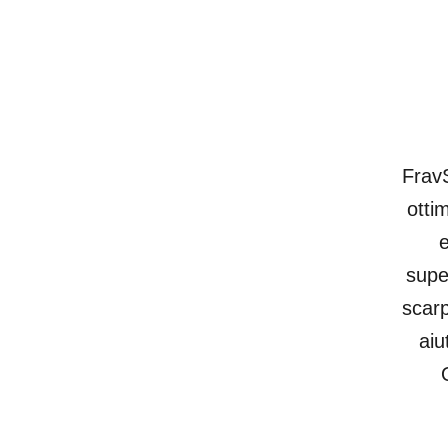
FravS
otti
e
supe
scarp
aiu