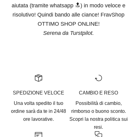
aiutata (tramite whatsapp 🔝) in modo veloce e
risolutivo! Quindi bando alle ciance! FravShop
OTTIMO SHOP ONLINE!
Serena da Turstpilot.
Vai all'articolo 1
Vai all'articolo 2
Vai all'articolo 3
Vai all'articolo 4
Vai all'articolo 5
SPEDIZIONE VELOCE
CAMBIO E RESO
Una volta spedito il tuo
Possibilità di cambio,
ordine sarà da te in 24/48
rimborso o buono sconto.
ore lavorative.
Scopri la nostra
politica sui
resi.