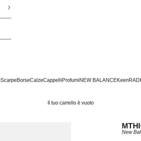
i
Scarpe
Borse
Calze
Cappelli
Profumi
NEW BALANCE
Keen
RAD
Il tuo carrello è vuoto
MTHI
New Ba