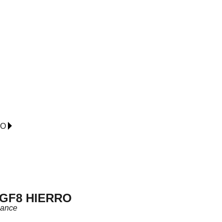
IO
GF8 HIERRO
lance