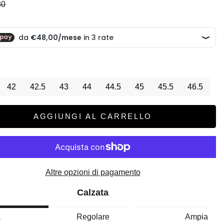
scontato
zzo
80
42
42.5
43
44
44.5
45
45.5
46.5
AGGIUNGI AL CARRELLO
Altre opzioni di pagamento
Calzata
a
Regolare
Ampia