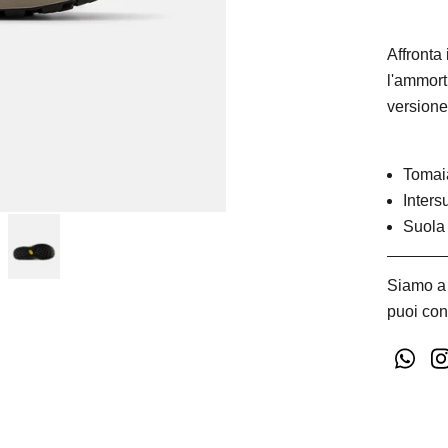
Affronta 
l'ammort
version
Tomaia
Inters
Suola
Siamo a 
puoi con