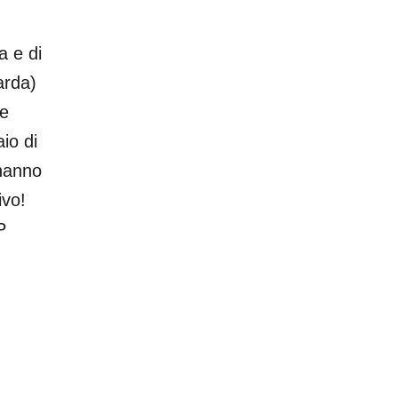
a e di
arda)
 e
io di
 hanno
ivo!
P