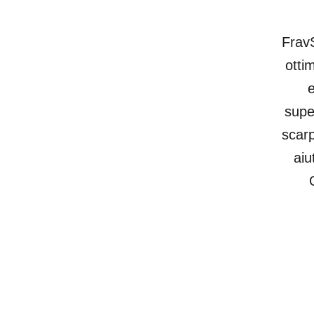
FravS
otti
e
supe
scarp
aiu