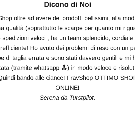
Dicono di Noi
hop oltre ad avere dei prodotti bellissimi, alla mod
ma qualità (soprattutto le scarpe per quanto mi rigu
 spedizioni veloci , ha un team splendido, cordiale
refficiente! Ho avuto dei problemi di reso con un pa
e di taglia errata e sono stati davvero gentili e mi
tata (tramite whatsapp 🔝) in modo veloce e risolut
Quindi bando alle ciance! FravShop OTTIMO SHO
ONLINE!
Serena da Turstpilot.
Vai all'articolo 1
Vai all'articolo 2
Vai all'articolo 3
Vai all'articolo 4
Vai all'articolo 5