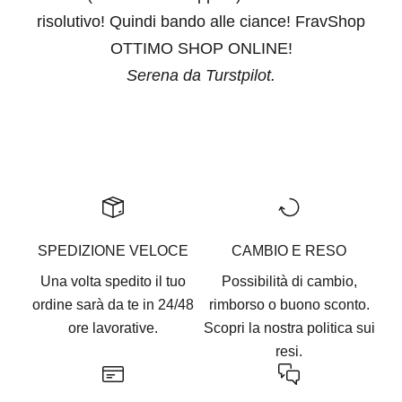
risolutivo! Quindi bando alle ciance! FravShop
OTTIMO SHOP ONLINE!
Serena da Turstpilot.
Vai all'articolo 1
Vai all'articolo 2
Vai all'articolo 3
Vai all'articolo 4
Vai all'articolo 5
SPEDIZIONE VELOCE
CAMBIO E RESO
Una volta spedito il tuo
Possibilità di cambio,
ordine sarà da te in 24/48
rimborso o buono sconto.
ore lavorative.
Scopri la nostra
politica sui
resi.