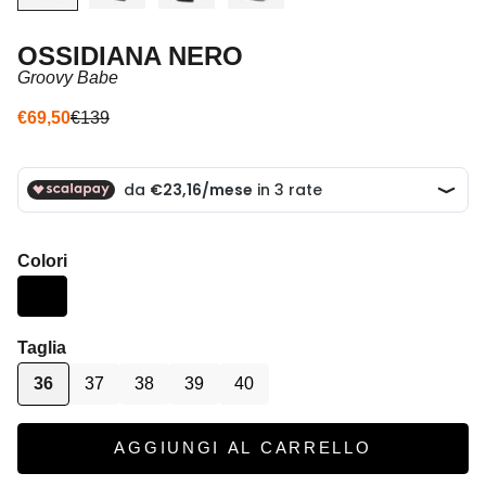
OSSIDIANA NERO
Groovy Babe
Prezzo scontato
Prezzo
€69,50
€139
Colori
Taglia
36
37
38
39
40
AGGIUNGI AL CARRELLO