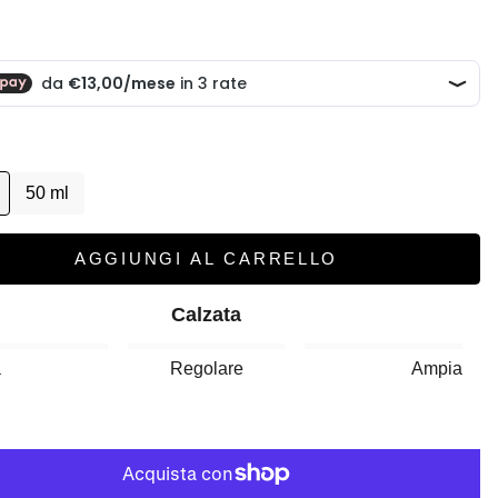
scontato
50 ml
AGGIUNGI AL CARRELLO
Calzata
a
Regolare
Ampia