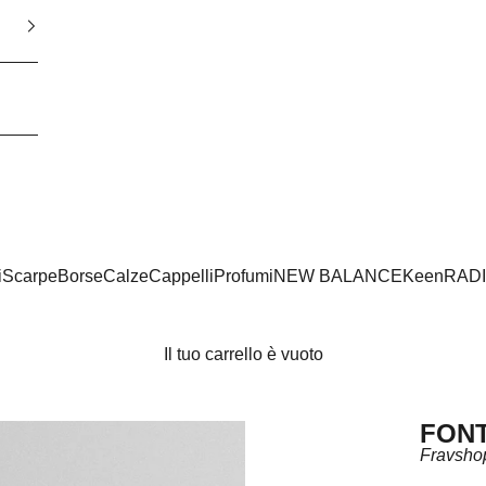
i
Scarpe
Borse
Calze
Cappelli
Profumi
NEW BALANCE
Keen
RAD
Il tuo carrello è vuoto
FON
Fravsho