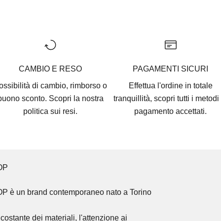
Vai all'articolo 1
Vai all'articolo 2
Vai all'articolo 3
Vai all'articolo 4
Vai all'articolo 5
CAMBIO E RESO
PAGAMENTI SICURI
ossibilità di cambio, rimborso o
Effettua l'ordine in totale
buono sconto. Scopri la nostra
tranquillità, scopri tutti i
metodi 
politica sui resi.
pagamento accettati
.
OP
OP
è un brand contemporaneo nato a Torino
costante dei materiali, l'attenzione ai