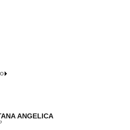
IO
TANA ANGELICA
p