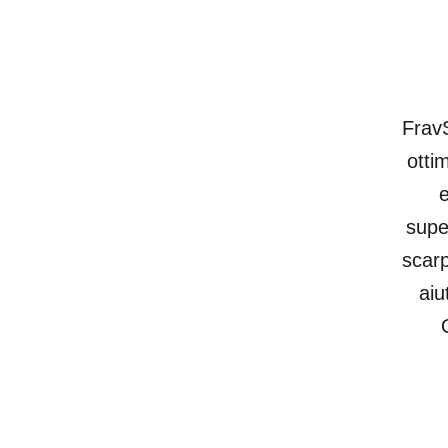
FravS
otti
e
supe
scarp
aiu