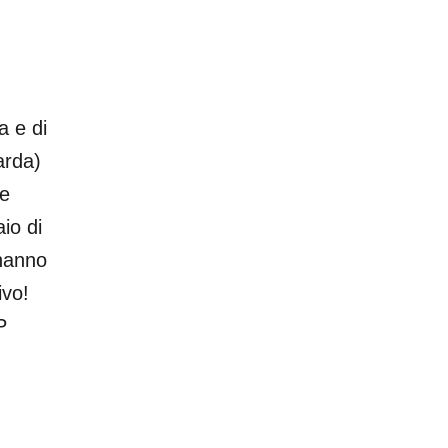
a e di
arda)
 e
io di
 hanno
ivo!
P