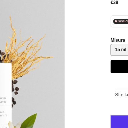
Prezzo 
€39
Misura
15 ml
Strett