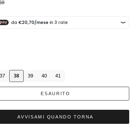
scontato
rezzo
69
37
38
39
40
41
ESAURITO
AVVISAMI QUANDO TORNA