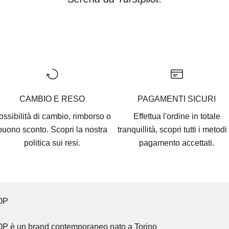
Vai all'articolo 1
Vai all'articolo 2
Vai all'articolo 3
Vai all'articolo 4
Vai all'articolo 5
CAMBIO E RESO
PAGAMENTI SICURI
ossibilità di cambio, rimborso o
Effettua l'ordine in totale
buono sconto. Scopri la nostra
tranquillità, scopri tutti i
metodi 
politica sui resi.
pagamento accettati
.
OP
OP
è un brand contemporaneo nato a Torino