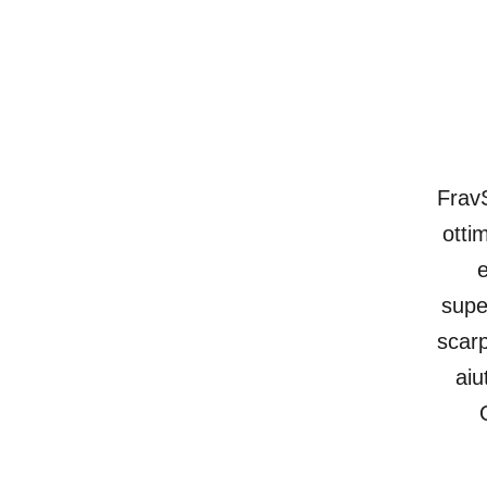
FravS
otti
e
supe
scarp
aiu