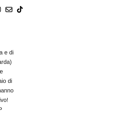
a e di
arda)
 e
io di
 hanno
ivo!
P