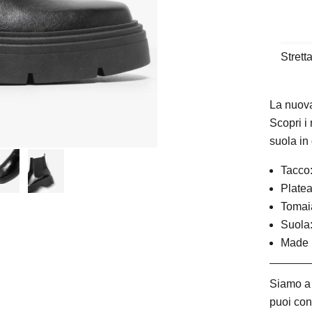
Strett
La nuova
Scopri i
suola in
Tacco
Platea
Tomaia
Suola
Made i
Siamo a 
puoi con