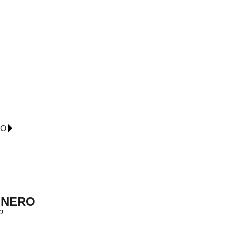
IO
 NERO
p