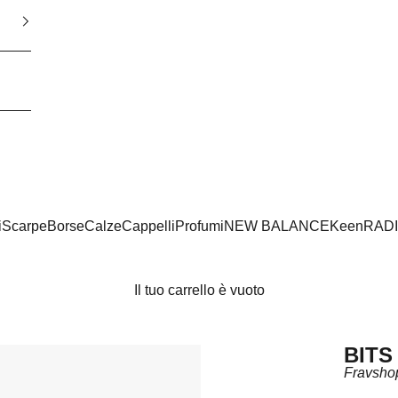
i
Scarpe
Borse
Calze
Cappelli
Profumi
NEW BALANCE
Keen
RAD
Il tuo carrello è vuoto
BITS
Fravsho