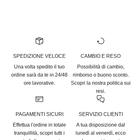
Go to item 1
Go to item 2
Go to item 3
Go to item 4
Go to item 5
SPEDIZIONE VELOCE
CAMBIO E RESO
Una volta spedito il tuo
Possibilità di cambio,
ordine sarà da te in 24/48
rimborso o buono sconto.
ore lavorative.
Scopri la nostra
politica sui
resi.
PAGAMENTI SICURI
SERVIZIO CLIENTI
Effettua l'ordine in totale
A tua disposizione dal
tranquillità, scopri tutti i
lunedì al venerdì, ecco