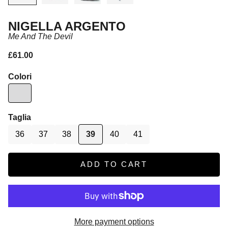
NIGELLA ARGENTO
Me And The Devil
Sale price
£61.00
Colori
Taglia
36
37
38
39
40
41
ADD TO CART
More payment options