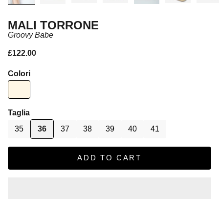
MALI TORRONE
Groovy Babe
Sale price
£122.00
Colori
Taglia
35
36
37
38
39
40
41
ADD TO CART