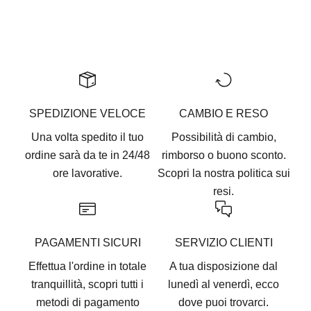
Go to item 1
Go to item 2
Go to item 3
Go to item 4
Go to item 5
SPEDIZIONE VELOCE
CAMBIO E RESO
Una volta spedito il tuo
Possibilità di cambio,
ordine sarà da te in 24/48
rimborso o buono sconto.
ore lavorative.
Scopri la nostra
politica sui
resi.
PAGAMENTI SICURI
SERVIZIO CLIENTI
Effettua l'ordine in totale
A tua disposizione dal
tranquillità, scopri tutti i
lunedì al venerdì, ecco
metodi di pagamento
dove puoi trovarci
.