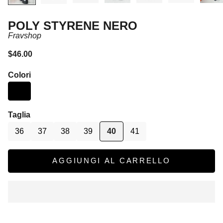
POLY STYRENE NERO
Fravshop
Prezzo scontato
$46.00
Colori
Taglia
36
37
38
39
40
41
AGGIUNGI AL CARRELLO