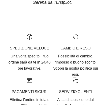
Serena da Turstpilot.
Vai all'articolo 1
Vai all'articolo 2
Vai all'articolo 3
Vai all'articolo 4
Vai all'articolo 5
SPEDIZIONE VELOCE
CAMBIO E RESO
Una volta spedito il tuo
Possibilità di cambio,
ordine sarà da te in 24/48
rimborso o buono sconto.
ore lavorative.
Scopri la nostra
politica sui
resi.
PAGAMENTI SICURI
SERVIZIO CLIENTI
Effettua l'ordine in totale
A tua disposizione dal