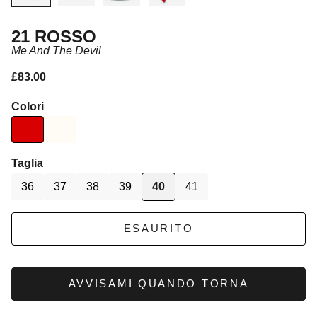
21 ROSSO
Me And The Devil
Prezzo scontato
£83.00
Colori
Taglia
36
37
38
39
40
41
ESAURITO
AVVISAMI QUANDO TORNA