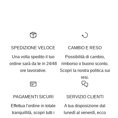
Vai all'articolo 1
Vai all'articolo 2
Vai all'articolo 3
Vai all'articolo 4
Vai all'articolo 5
SPEDIZIONE VELOCE
CAMBIO E RESO
Una volta spedito il tuo
Possibilità di cambio,
ordine sarà da te in 24/48
rimborso o buono sconto.
ore lavorative.
Scopri la nostra
politica sui
resi.
PAGAMENTI SICURI
SERVIZIO CLIENTI
Effettua l'ordine in totale
A tua disposizione dal
tranquillità, scopri tutti i
lunedì al venerdì, ecco